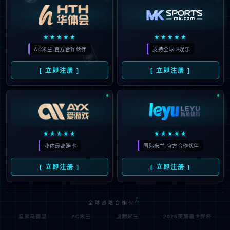
★★★★★
★★★★★
🃏
AC米兰 官方合作伙伴
支持全球IP娱乐
[ 立即注册 ]
[ 立即注册 ]
★★★★★
★★★★★
业内最高赔率
国际米兰 官方合作伙伴
[ 立即注册 ]
[ 立即注册 ]
全球战略合作伙伴
皇家马德里
AC米兰
国际米兰
2026美加墨世界杯