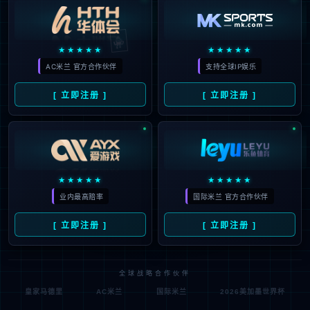
🃏
★★★★★
★★★★★
AC米兰 官方合作伙伴
支持全球IP娱乐
[ 立即注册 ]
[ 立即注册 ]
★★★★★
★★★★★
业内最高赔率
国际米兰 官方合作伙伴
[ 立即注册 ]
[ 立即注册 ]
全球战略合作伙伴
皇家马德里
AC米兰
国际米兰
2026美加墨世界杯