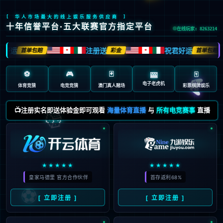
[ 华人市场最大的线上娱乐服务供应商 ]
十年信誉平台·五大联赛官方指定平台
在线玩家: 8263214
好运
注册送
祝君好运
首单包赔
彩金
首单包赔
🍁
🍁
⚽
🎮
🃏
🀄️
🎮
🎰
电子老虎机
体育竞猜
电竞竞猜
澳门真人赌场
彩票棋牌娱乐
🎲
📺注册实名即送体验金即可观看
海量体育直播
与
所有电竞赛事
直播
★★★★★
★★★★★
皇家马德里 官方合作伙伴
首存返利68%
⚽
[ 立即注册 ]
[ 立即注册 ]